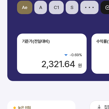
Ae
A
C1
S
기준가(전일대비)
수익률(
-0.69
%
2,321.64
원
집
높은 위험