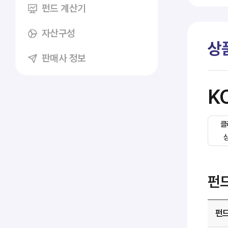
펀드 계산기
자산구성
상
판매사 정보
K
클
펀
펀