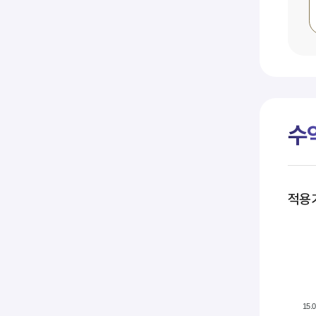
수
적용
15.