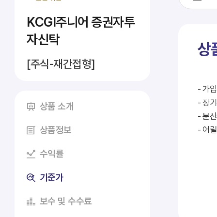
KCGI주니어
증권자투
자신탁
상
[주식-재간접형]
- 가
- 장
상품 소개
- 분
상품정보
- 어
수익률
기준가
보수 및 수수료