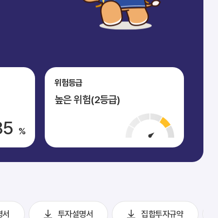
위험등급
높은 위험(2등급)
85
%
명서
투자설명서
집합투자규약