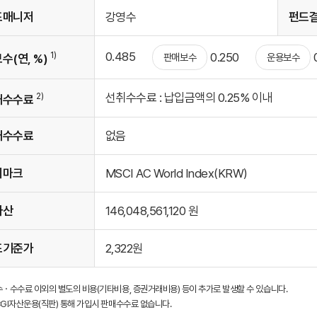
드매니저
강영수
펀드
0.485
1)
0.250
판매보수
운용보수
수(연, %)
선취수수료 : 납입금액의 0.25% 이내
2)
매수수료
매수수료
없음
치마크
MSCI AC World Index(KRW)
자산
146,048,561,120
원
드기준가
2,322
원
보수ㆍ수수료 이외의 별도의 비용(기타비용, 증권거래비용) 등이 추가로 발생할 수 있습니다.
KCGI자산운용(직판) 통해 가입시 판매수수료 없습니다.