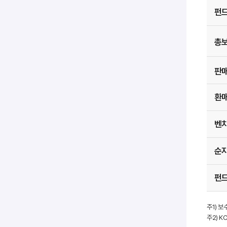
펀
총보
판
환
벤
순
펀
주1) 
주2) 