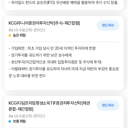
- 하이일드 펀드의 공모주(IPO) 우선배정 혜택을 활용하여 추가 수익 창출.
KCGI주니어증권자투자신탁[주식-재간접형]
펀드매수
Ae (수수료선취-온라인)
높은 위험
- 가입제한 : 최초 가입 당시 만 20세 이하인 투자자에 한함
- 장기투자를 유도하기 위한 낮은 보수체계
- 분산투자(직간접적으로 국내외 집합투자증권 및 주식에 투자)
- 어릴때부터 장기투자를 유도하여 자녀의 미래 자금 마련과 부모의 풍요로
운 노후 대비를 위한 펀드
KCGI디딤프리덤평생소득TIF증권자투자신탁[채권
펀드매수
혼합-재간접형]
Ae (수수료선취-온라인)
보통 위험