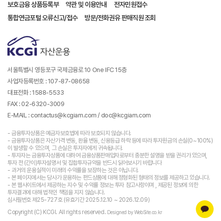
보호금융 상품등록부
약관 및 이용안내
전자민원접수
통합연금포털 오류신고/접수
방문/전화권유 판매직원 조회
서울특별시 영등포구 국제금융로 10 One IFC 15층
사업자등록번호 : 107-87-08658
대표전화 : 1588-5533
FAX : 02-6320-3009
E-MAIL : contactus@kcgiam.com / doc@kcgiam.com
- 금융투자상품은 예금자보호법에 따라 보호되지 않습니다.
- 금융투자상품은 자산가격 변동, 환율 변동, 신용등급 하락 등에 따라 투자원금의 손실(0~100%)
이 발생할 수 있으며, 그 손실은 투자자에게 귀속됩니다.
- 투자자는 금융투자상품에 대하여 금융상품판매업자로부터 충분한 설명을 받을 권리가 있으며,
투자 전 (간이)투자설명서 및 집합투자규약을 반드시 읽어보시기 바랍니다
- 과거의 운용실적이 미래의 수익률을 보장하는 것은 아닙니다.
- 본 페이지에서는 당사가 운용하는 펀드상품에 대해 정형화된 형태의 정보를 제공하고 있습니다.
- 본 웹사이트에서 제공하는 지수 및 수익률 정보는 투자 참고사항이며 , 제공된 정보에 의한
투자결과에 대해 법적인 책임을 지지 않습니다.
심사필번호 제25-727호 (유효기간 2025.12.10 ~ 2026.12.09)
Copyright (C) KCGI. All rights reserved.
Designed by WebSite.co.kr