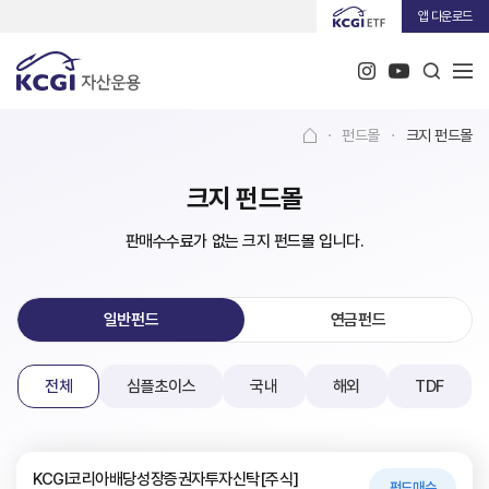
앱 다운로드
·
펀드몰
·
크지 펀드몰
크지 펀드몰
판매수수료가 없는 크지 펀드몰 입니다.
일반펀드
연금펀드
전체
심플초이스
국내
해외
TDF
KCGI코리아배당성장증권자투자신탁[주식]
펀드매수